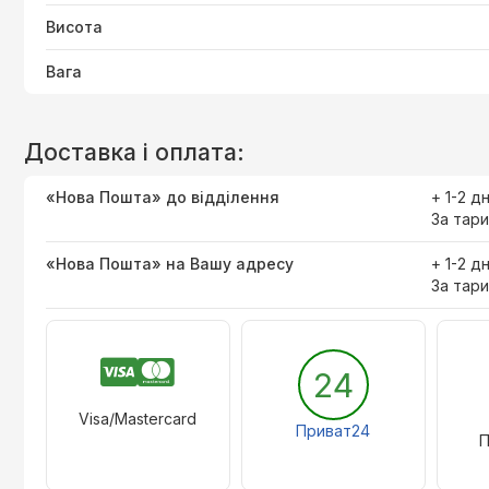
Висота
Вага
Доставка і оплата:
«Нова Пошта» до відділення
+ 1-2 д
За тари
«Нова Пошта» на Вашу адресу
+ 1-2 д
За тари
24
Visa/Mastercard
Приват24
П