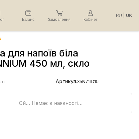
RU
|
UK
лог
Баланс
Замовлення
Кабінет
о
 для напоїв біла
NNIUM 450 мл, скло
Артикул:
шт
35N711D10
Ой… Немає в наявності…