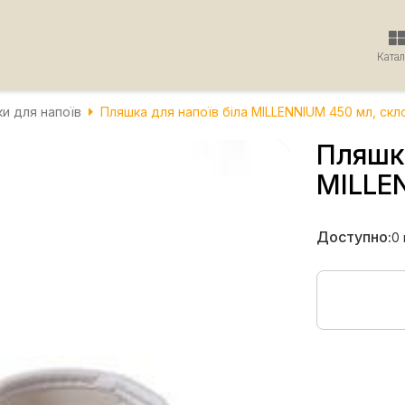
Ката
и для напоїв
Пляшка для напоїв біла MILLENNIUM 450 мл, скл
Пляшка
MILLE
Доступно:
0