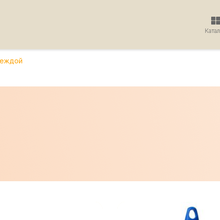
Ката
деждой