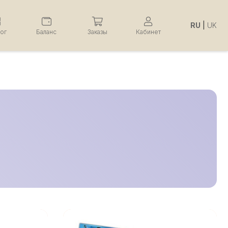
RU
|
UK
лог
Баланс
Заказы
Кабинет