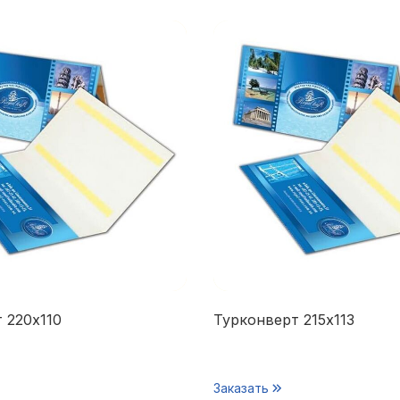
 220х110
Турконверт 215х113
Заказать