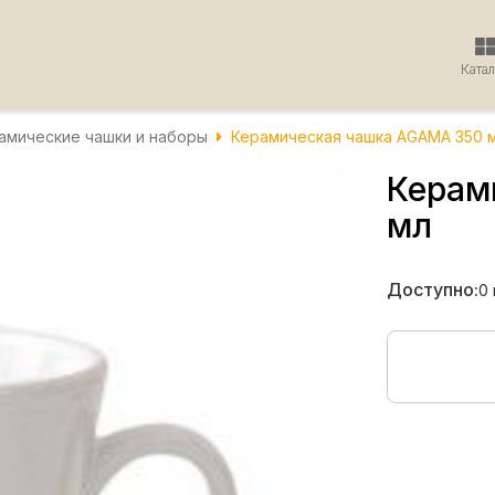
Ката
амические чашки и наборы
Керамическая чашка AGAMA 350 
Керам
мл
Доступно:
0