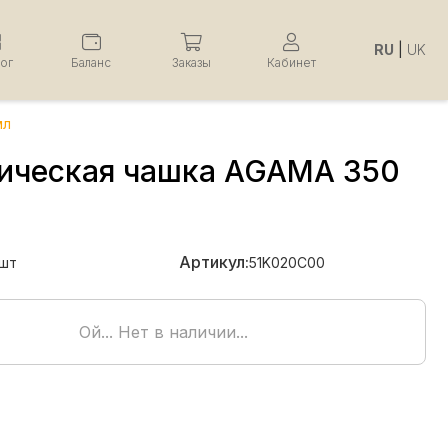
RU
|
UK
лог
Баланс
Заказы
Кабинет
мл
ическая чашка AGAMA 350
Артикул:
шт
51K020C00
Ой... Нет в наличии...