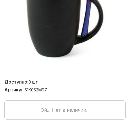
Доступно:
0
шт
Артикул:
51K052M97
Ой... Нет в наличии...