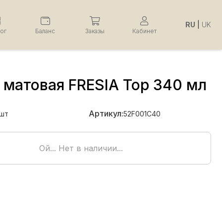
RU
|
UK
лог
Баланс
Заказы
Кабинет
 матовая FRESIA Top 340 мл
Артикул:
шт
52F001C40
Ой... Нет в наличии...