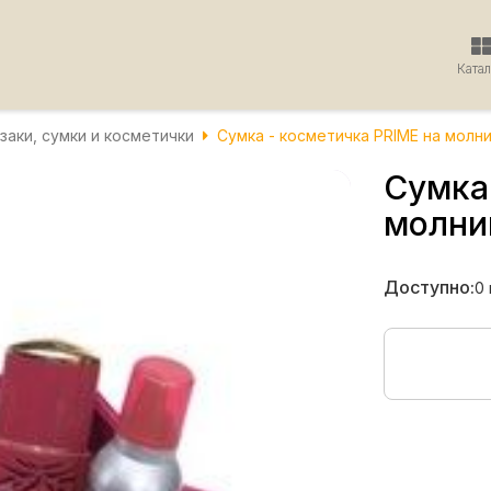
Ката
заки, сумки и косметички
Сумка - косметичка PRIME на молн
Сумка
молни
Доступно:
0