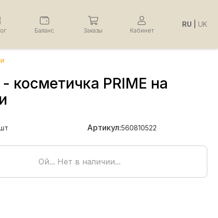
RU
|
UK
лог
Баланс
Заказы
Кабинет
ии
 - косметичка PRIME на
и
Артикул:
шт
560810522
Ой... Нет в наличии...