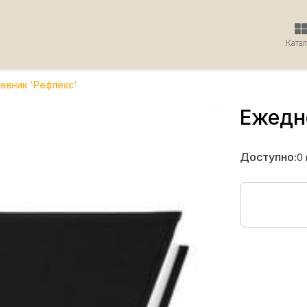
Ката
евник 'Рефлекс'
Ежедн
Доступно:
0