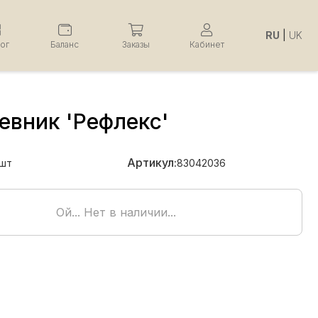
RU
|
UK
лог
Баланс
Заказы
Кабинет
евник 'Рефлекс'
Артикул:
шт
83042036
Ой... Нет в наличии...