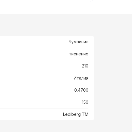
Бумвинил
тиснение
210
Италия
0.4700
150
Lediberg ТМ