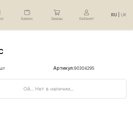
RU
|
UK
лог
Баланс
Заказы
Кабинет
с
Артикул:
шт
90304295
Ой... Нет в наличии...