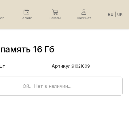
RU
|
UK
лог
Баланс
Заказы
Кабинет
память 16 Гб
Артикул:
шт
91021609
Ой... Нет в наличии...