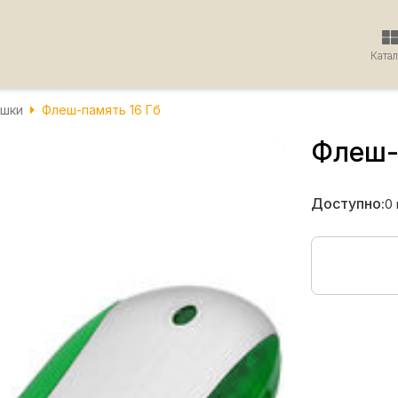
Ката
шки
Флеш-память 16 Гб
Флеш-
Доступно:
0