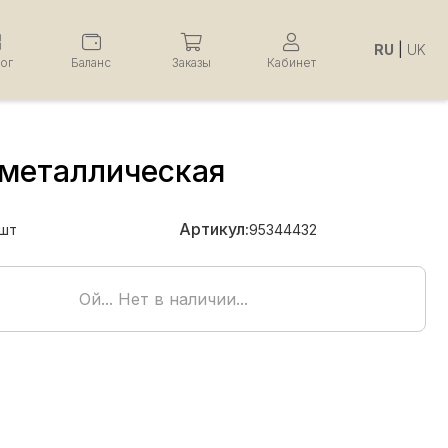
RU
|
UK
лог
Баланс
Заказы
Кабинет
 металлическая
Артикул:
шт
95344432
Ой... Нет в наличии...