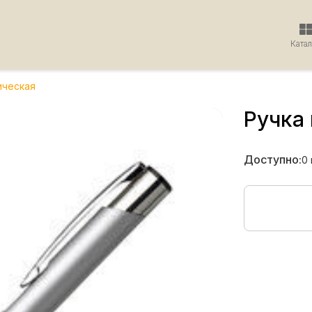
Ката
ическая
Ручка
Доступно:
0