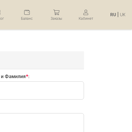
RU
|
UK
лог
Баланс
Заказы
Кабинет
 и Фамилия
*
: