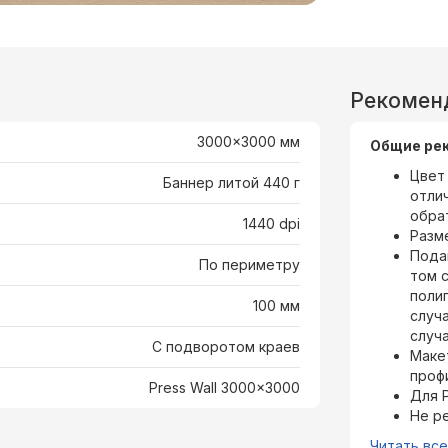
Рекомен
3000x3000 мм
Общие ре
Цвет 
Баннер литой 440 г
отли
обра
1440 dpi
Разм
Пода
По периметру
том 
поли
100 мм
случа
случ
С подворотом краев
Маке
проф
Press Wall 3000x3000
Для 
Не р
Читать вс