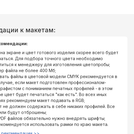
дации к макетам:
комендации:
на экране и цвет готового изделия скорее всего будет
чаться. Для подбора точного цвета необходимо
титься к менеджеру для изготовления цветопробы;
ер файла не более 400 Мб;
вать файлы в цветовой модели CMYK рекомендуется в
случае, если макет подготовлен профессионалом-
графистом с пониманием печатных профилей - в этом
е цвет будет печататься "как есть". Во всех иных
аях рекомендуем макет подавать в RGB;
т не должен содержать в себе никаких профилей. Все
или будут отброшены;
PDF файлов обязательно нужно внедрять шрифты;
екомендуется использовать рамки по краю макета.
е рекомендации >>