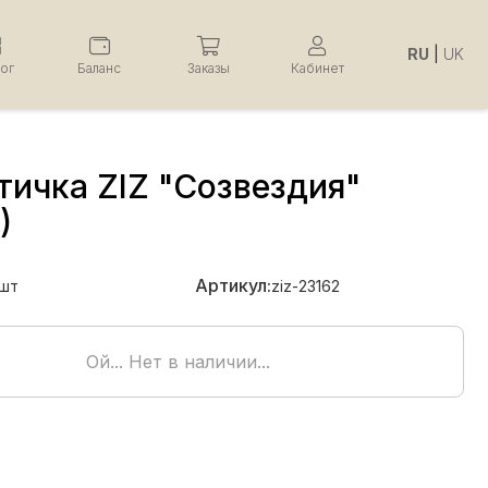
RU
|
UK
лог
Баланс
Заказы
Кабинет
тичка ZIZ "Созвездия"
)
Артикул:
шт
ziz-23162
Ой... Нет в наличии...